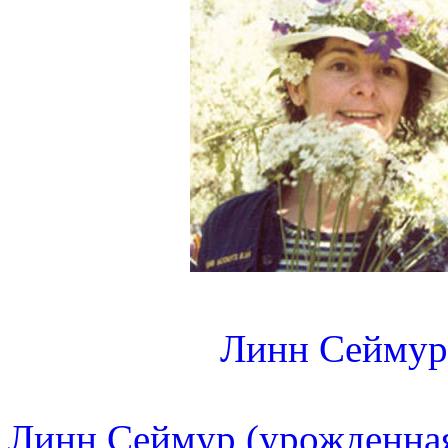
Линн Сеймур
Линн Сеймур (урожденная