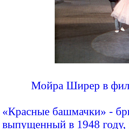
Мойра Ширер в фил
«Красные башмачки» - бр
выпущенный в 1948 году,