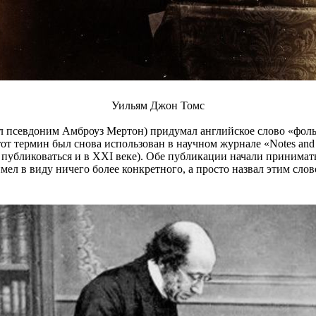
Уильям Джон Томс
севдоним Амброуз Мертон) придумал английское слово «фольклор
от термин был снова использован в научном журнале «Notes and
т публиковаться и в XXI веке). Обе публикации начали принима
имел в виду ничего более конкретного, а просто назвал этим сло