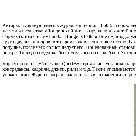
Авторы, публикующиеся в журнале в период 1850-52 годов, не
местом жительства: «Лондонский мост разрушен» для детей и 
формах (в том числе «London Bridge Is Falling Down») продолжа
круга других танцоров, в то время как все они поют песню. В
подушке, после чего солист целует его. Поцелованный станови
центре. Танец на подушке был популярен на свадьбах в Англии
Корреспонденты «Notes and Queries» стремились установить пр
контрадансы, кадрили, джиги, рилы и т. д. Также упоминаются
упоминаний. Журнал сыграл важную роль в сохранении старых