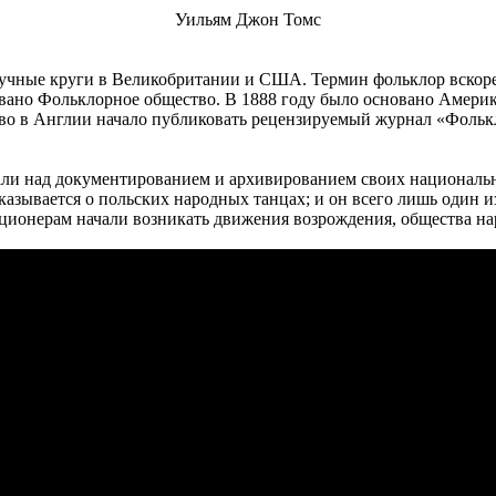
Уильям Джон Томс
аучные круги в Великобритании и США. Термин фольклор вскоре 
вано Фольклорное общество. В 1888 году было основано Америк
тво в Англии начало публиковать рецензируемый журнал «Фольк
али над документированием и архивированием своих националь
казывается о польских народных танцах; и он всего лишь один и
ционерам начали возникать движения возрождения, общества на