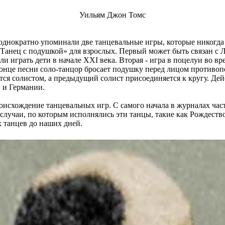
Уильям Джон Томс
однократно упоминали две танцевальные игры, которые никогда 
«Танец с подушкой» для взрослых. Первый может быть связан с 
ли играть дети в начале XXI века. Вторая - игра в поцелуи во в
 конце песни соло-танцор бросает подушку перед лицом противо
тся солистом, а предыдущий солист присоединяется к кругу. Дейс
 и Германии.
оисхождение танцевальных игр. С самого начала в журналах час
 случаи, по которым исполнялись эти танцы, такие как Рождество
 танцев до наших дней.