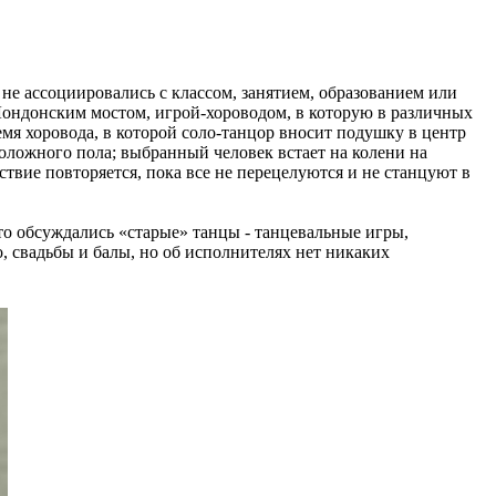
не ассоциировались с классом, занятием, образованием или
Лондонским мостом, игрой-хороводом, в которую в различных
ремя хоровода, в которой соло-танцор вносит подушку в центр
положного пола; выбранный человек встает на колени на
твие повторяется, пока все не перецелуются и не станцуют в
то обсуждались «старые» танцы - танцевальные игры,
, свадьбы и балы, но об исполнителях нет никаких