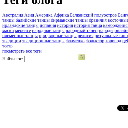
Австралия
Азия
Америка
Африка
Балканский полуостров
Банг
танцы
балийские танцы
бирманские танцы
бразилия
восточны
ирландские танцы
испания
история
история танца
камбоджийс
маски
меренге
народные танцы
народный танец
народы
онлай
племенные танцы
придворные танцы
религия
ритуальные тан
традиции
традиционные танцы
фламенко
фольклор
хоровод
це
театр
посмотреть все теги
Найти тэг: