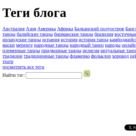
Теги блога
Австралия
Азия
Америка
Африка
Балканский полуостров
Банг
танцы
балийские танцы
бирманские танцы
бразилия
восточны
ирландские танцы
испания
история
история танца
камбоджийс
маски
меренге
народные танцы
народный танец
народы
онлай
племенные танцы
придворные танцы
религия
ритуальные тан
традиции
традиционные танцы
фламенко
фольклор
хоровод
це
театр
посмотреть все теги
Найти тэг: