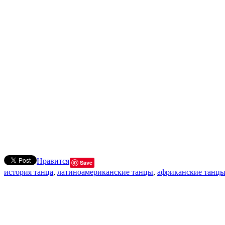
Нравится
Save
история танца
,
латиноамериканские танцы
,
африканские танц