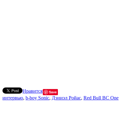
Нравится
Save
интервью
,
b-boy Sonic
,
Дэниэл Ройас
,
Red Bull BC One