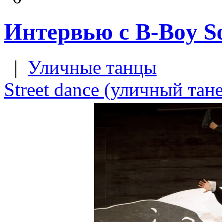
Интервью с B-Boy S
|
Уличные танцы
Street dance (уличный тан