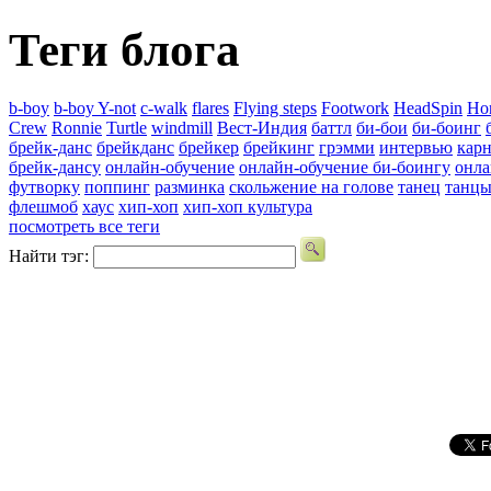
Теги блога
b-boy
b-boy Y-not
c-walk
flares
Flying steps
Footwork
HeadSpin
Ho
Crew
Ronnie
Turtle
windmill
Вест-Индия
баттл
би-бои
би-боинг
брейк-данс
брейкданс
брейкер
брейкинг
грэмми
интервью
карн
брейк-дансу
онлайн-обучение
онлайн-обучение би-боингу
онла
футворку
поппинг
разминка
скольжение на голове
танец
танц
флешмоб
хаус
хип-хоп
хип-хоп культура
посмотреть все теги
Найти тэг: