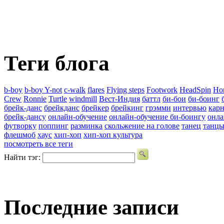
Теги блога
b-boy
b-boy Y-not
c-walk
flares
Flying steps
Footwork
HeadSpin
Ho
Crew
Ronnie
Turtle
windmill
Вест-Индия
баттл
би-бои
би-боинг
брейк-данс
брейкданс
брейкер
брейкинг
грэмми
интервью
карн
брейк-дансу
онлайн-обучение
онлайн-обучение би-боингу
онла
футворку
поппинг
разминка
скольжение на голове
танец
танц
флешмоб
хаус
хип-хоп
хип-хоп культура
посмотреть все теги
Найти тэг:
Последние записи