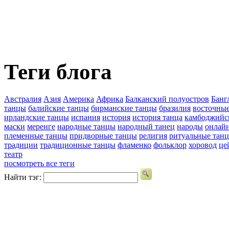
Теги блога
Австралия
Азия
Америка
Африка
Балканский полуостров
Банг
танцы
балийские танцы
бирманские танцы
бразилия
восточны
ирландские танцы
испания
история
история танца
камбоджийс
маски
меренге
народные танцы
народный танец
народы
онлай
племенные танцы
придворные танцы
религия
ритуальные тан
традиции
традиционные танцы
фламенко
фольклор
хоровод
це
театр
посмотреть все теги
Найти тэг: