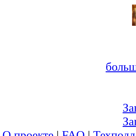
больш
За
За
О проекте
|
FAQ
|
Техподд