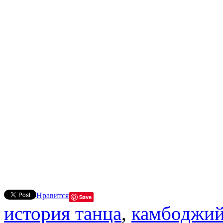
Нравится
Save
история танца
,
камбоджий