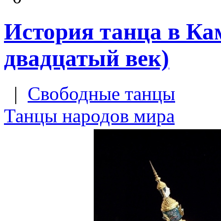
История танца в Ка
двадцатый век)
|
Свободные танцы
Танцы народов мира