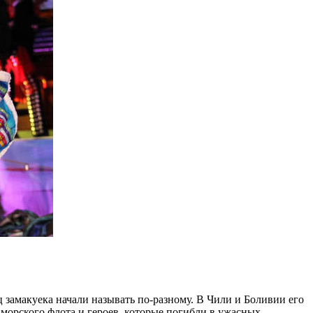
замакуека начали называть по-разному. В Чили и Боливии его
о-морского флота и героев, которые погибли в ужасных