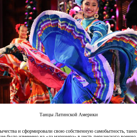
Танцы Латинской Америки
чества и сформировали свою собственную самобытность, танец 
ание было изменено на «ла маринера» в честь перуанского военн