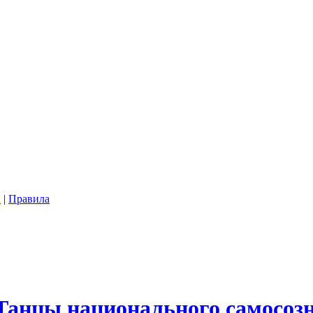
2
|
Правила
Танцы национального самосоз