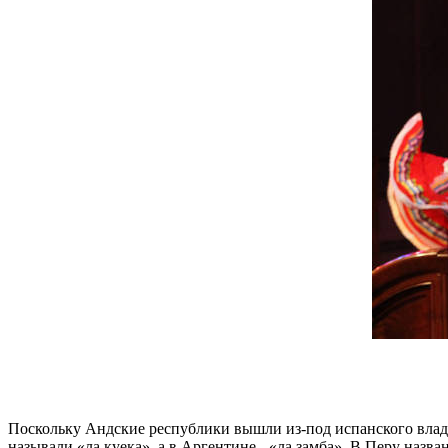
Поскольку Андские республики вышли из-под испанского влады
называли «ла куека», а в Аргентине - «ла замба». В Перу назв