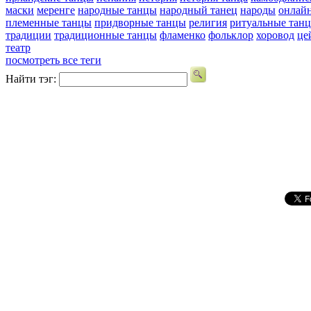
маски
меренге
народные танцы
народный танец
народы
онлай
племенные танцы
придворные танцы
религия
ритуальные тан
традиции
традиционные танцы
фламенко
фольклор
хоровод
це
театр
посмотреть все теги
Найти тэг: