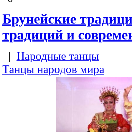
Брунейские традици
традиций и совреме
|
Народные танцы
Танцы народов мира