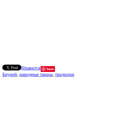
Нравится
Save
Бруней
,
народные танцы
,
традиции