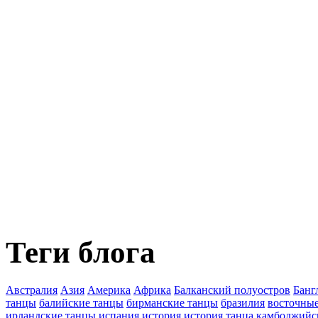
Теги блога
Австралия
Азия
Америка
Африка
Балканский полуостров
Банг
танцы
балийские танцы
бирманские танцы
бразилия
восточны
ирландские танцы
испания
история
история танца
камбоджийс