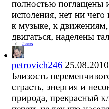
полностью поглащены и
исполения, нет ни чего 
к музыке, к движениям, 
двигаться, наделены та
0
Лично
petrovich246
25.08.201
Близость переменчивого
страсть, энергия и нес
природа, прекрасный кл
печать на тех кто насел