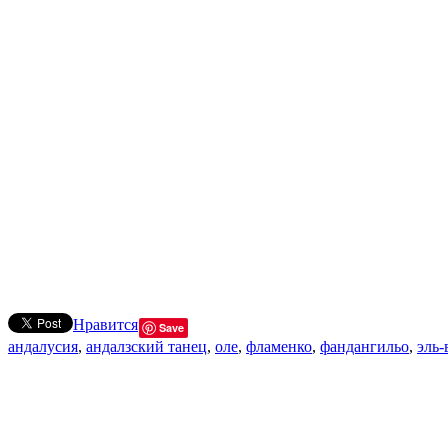
Нравится
Save
андалусия
,
андалзский танец
,
оле
,
фламенко
,
фандангильо
,
эль-