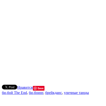
Нравится
Save
би-бой The End
,
би-боинг
,
брейкданс
,
уличные танцы