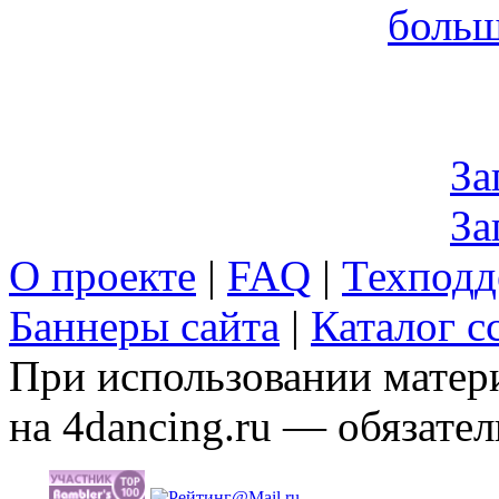
больш
За
За
О проекте
|
FAQ
|
Техподд
Баннеры сайта
|
Каталог с
При использовании матери
на 4dancing.ru — обязател