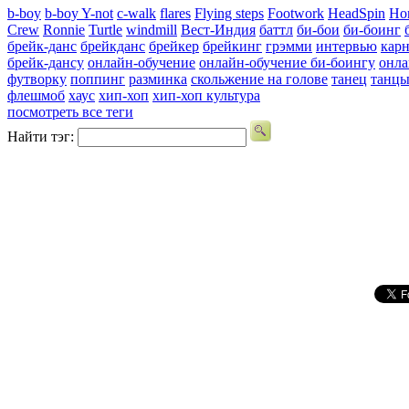
b-boy
b-boy Y-not
c-walk
flares
Flying steps
Footwork
HeadSpin
Ho
Crew
Ronnie
Turtle
windmill
Вест-Индия
баттл
би-бои
би-боинг
брейк-данс
брейкданс
брейкер
брейкинг
грэмми
интервью
карн
брейк-дансу
онлайн-обучение
онлайн-обучение би-боингу
онла
футворку
поппинг
разминка
скольжение на голове
танец
танц
флешмоб
хаус
хип-хоп
хип-хоп культура
посмотреть все теги
Найти тэг: