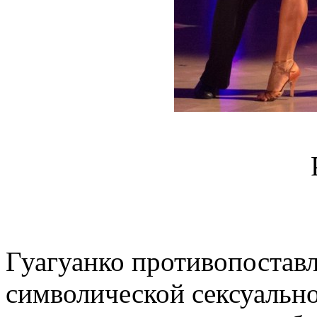
Гуагуанко противопостав
символической сексуально