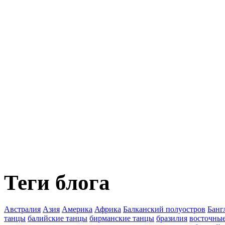
Теги блога
Австралия
Азия
Америка
Африка
Балканский полуостров
Банг
танцы
балийские танцы
бирманские танцы
бразилия
восточны