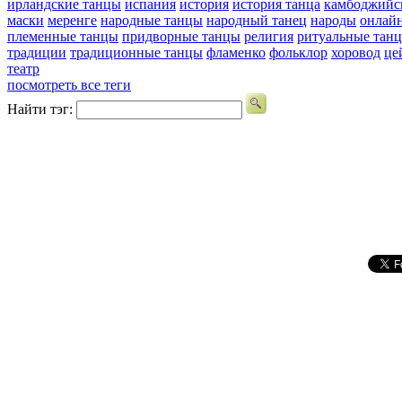
ирландские танцы
испания
история
история танца
камбоджийс
маски
меренге
народные танцы
народный танец
народы
онлай
племенные танцы
придворные танцы
религия
ритуальные тан
традиции
традиционные танцы
фламенко
фольклор
хоровод
це
театр
посмотреть все теги
Найти тэг: