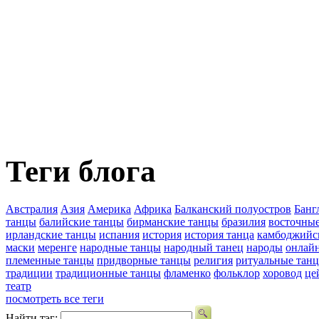
Теги блога
Австралия
Азия
Америка
Африка
Балканский полуостров
Банг
танцы
балийские танцы
бирманские танцы
бразилия
восточны
ирландские танцы
испания
история
история танца
камбоджийс
маски
меренге
народные танцы
народный танец
народы
онлай
племенные танцы
придворные танцы
религия
ритуальные тан
традиции
традиционные танцы
фламенко
фольклор
хоровод
це
театр
посмотреть все теги
Найти тэг: