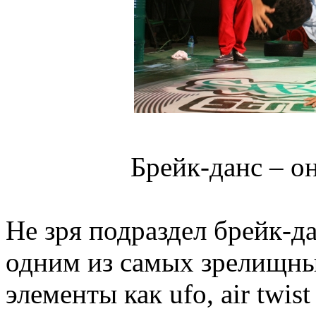
Брейк-данс – о
Не зря подраздел брейк-д
одним из самых зрелищных
элементы как ufo, air twis