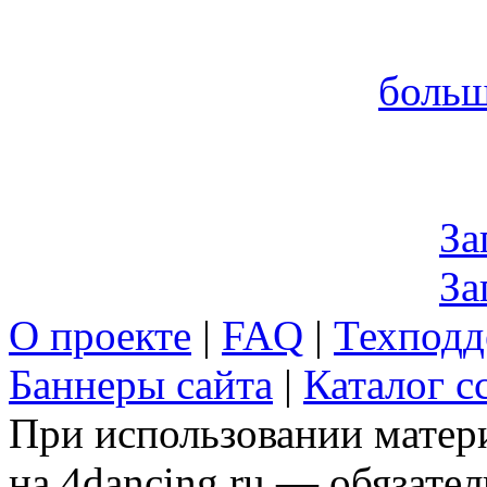
больш
За
За
О проекте
|
FAQ
|
Техподд
Баннеры сайта
|
Каталог с
При использовании матери
на 4dancing.ru — обязател