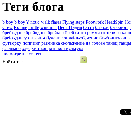
Теги блога
b-boy
b-boy Y-not
c-walk
flares
Flying steps
Footwork
HeadSpin
Ho
Crew
Ronnie
Turtle
windmill
Вест-Индия
баттл
би-бои
би-боинг
брейк-данс
брейкданс
брейкер
брейкинг
грэмми
интервью
карн
брейк-дансу
онлайн-обучение
онлайн-обучение би-боингу
онла
футворку
поппинг
разминка
скольжение на голове
танец
танц
флешмоб
хаус
хип-хоп
хип-хоп культура
посмотреть все теги
Найти тэг: