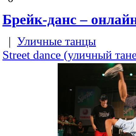
Брейк-данс – онлайн
|
Уличные танцы
Street dance (уличный тан