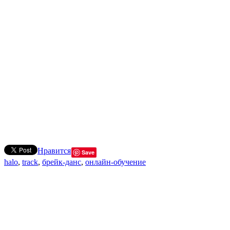
Нравится
Save
halo
,
track
,
брейк-данс
,
онлайн-обучение