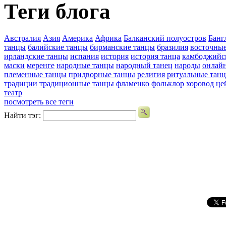
Теги блога
Австралия
Азия
Америка
Африка
Балканский полуостров
Банг
танцы
балийские танцы
бирманские танцы
бразилия
восточны
ирландские танцы
испания
история
история танца
камбоджийс
маски
меренге
народные танцы
народный танец
народы
онлай
племенные танцы
придворные танцы
религия
ритуальные тан
традиции
традиционные танцы
фламенко
фольклор
хоровод
це
театр
посмотреть все теги
Найти тэг: