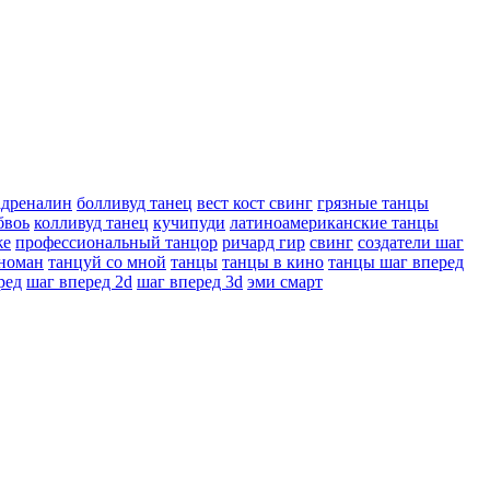
адреналин
болливуд танец
вест кост свинг
грязные танцы
бвоь
колливуд танец
кучипуди
латиноамериканские танцы
же
профессиональный танцор
ричард гир
свинг
создатели шаг
номан
танцуй со мной
танцы
танцы в кино
танцы шаг вперед
ред
шаг вперед 2d
шаг вперед 3d
эми смарт