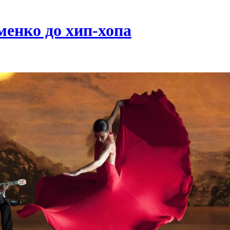
енко до хип-хопа