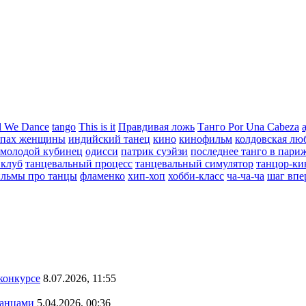
l We Dance
tango
This is it
Правдивая ложь
Танго Por Una Cabeza
апах женщины
индийский танец
кино
кинофильм
колдовская лю
молодой кубинец
одисси
патрик суэйзи
последнее танго в пари
 клуб
танцевальный процесс
танцевальный симулятор
танцор-ки
льмы про танцы
фламенко
хип-хоп
хобби-класс
ча-ча-ча
шаг впе
конкурсе
8.07.2026, 11:55
танцами
5.04.2026, 00:36