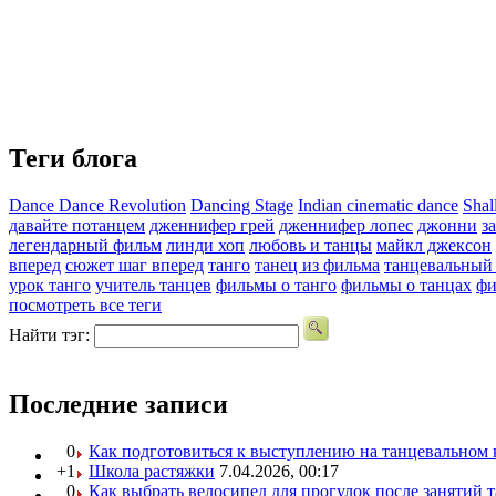
Теги блога
Dance Dance Revolution
Dancing Stage
Indian cinematic dance
Shal
давайте потанцем
дженнифер грей
дженнифер лопес
джонни
з
легендарный фильм
линди хоп
любовь и танцы
майкл джексон
вперед
сюжет шаг вперед
танго
танец из фильма
танцевальный
урок танго
учитель танцев
фильмы о танго
фильмы о танцах
фи
посмотреть все теги
Найти тэг:
Последние записи
0
Как подготовиться к выступлению на танцевальном 
+1
Школа растяжки
7.04.2026, 00:17
0
Как выбрать велосипед для прогулок после занятий 