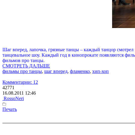
Шаг вперед, лапочка, грязные танцы – каждый танцор смотрел 
танцевальное шоу. Каждый год в кинопрокате появляются фил
фильмов про танцы.
СМОТРЕТЬ ДАЛЬШЕ
фильмы про танцы
,
шаг вперед
,
фламенко
,
хип-хоп
Комментарии: 12
42771
16.08.2011 12:46
RossoNeri
Печать