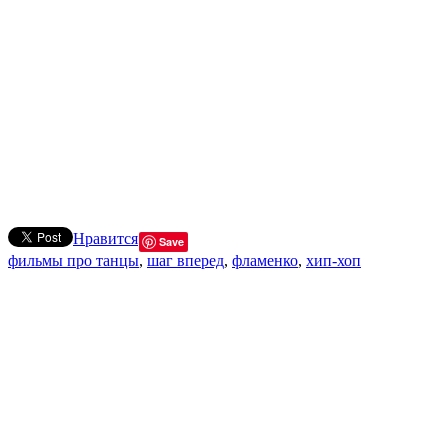
Нравится
Save
фильмы про танцы
,
шаг вперед
,
фламенко
,
хип-хоп