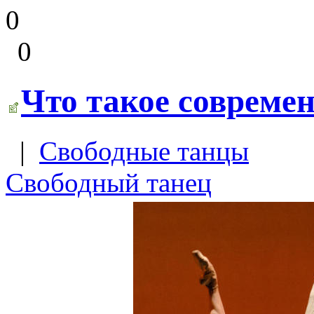
0
0
Что такое совреме
|
Свободные танцы
Свободный танец