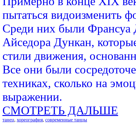
Примерно в конце XIX век
пытаться видоизменить ф
Среди них были Франсуа 
Айседора Дункан, которы
стили движения, основанн
Все они были сосредоточ
техниках, сколько на эмо
выражении.
СМОТРЕТЬ ДАЛЬШЕ
танец
,
хореография
,
современные танцы