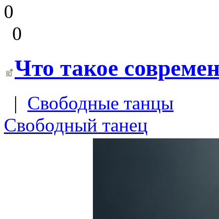
0
0
Что такое совреме
|
Свободные танцы
Свободный танец