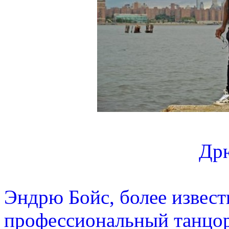
Др
Эндрю Бойс, более извест
профессиональный танцо