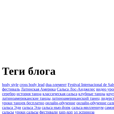
Теги блога
body style
cross body lead
dua-элемент
Festival Internacional de Sa
фестиваль
Латинская Америка
Сальса Лос-Анджелес
видео уро
серебро
история танца
классическая сальса
клубные танцы
круг
латиноамериканские танцы
латиноамериканский танец
лидерс
уроки танцев бесплатно
онлайн-обучение
онлайн-обучение сал
сальса Эди
сальса Эла
сальса нью-йорк
сальса-миллениум
само
сальсы
уроки сальсы
фестивали
хип-хоп
эл эспиноза