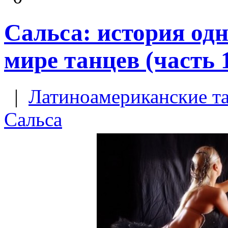
Сальса: история од
мире танцев (часть 
|
Латиноамериканские т
Сальса