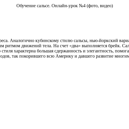
Обучение сальсе. Онлайн-урок №4 (фото, видео)
еса. Аналогично кубинскому стилю сальсы, нью-йоркский вариан
вным ритмом движений тела. На счет «два» выполняется брейк. С
о стиля характерна большая сдержанность и элегантность, помо
годов, так покорившего всю Америку и давшего развитие многи