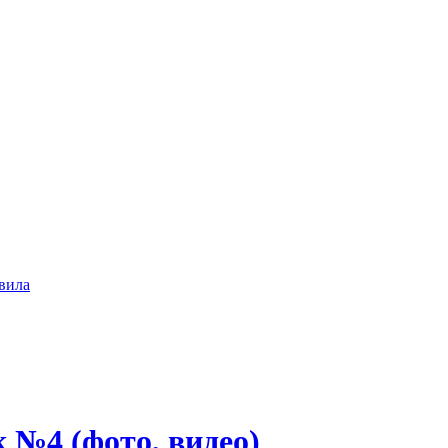
вила
 №4 (фото, видео)