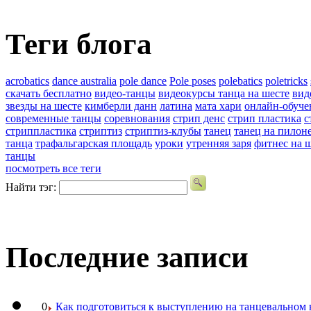
Теги блога
acrobatics
dance australia
pole dance
Pole poses
polebatics
poletricks
скачать бесплатно
видео-танцы
видеокурсы танца на шесте
вид
звезды на шесте
кимберли данн
латина
мата хари
онлайн-обуче
современные танцы
соревнования
стрип денс
стрип пластика
с
стриппластика
стриптиз
стриптиз-клубы
танец
танец на пилон
танца
трафальгарская площадь
уроки
утренняя заря
фитнес на 
танцы
посмотреть все теги
Найти тэг:
Последние записи
0
Как подготовиться к выступлению на танцевальном 