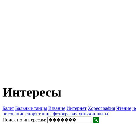
Интересы
Балет
Бальные танцы
Вязание
Интернет
Хореография
Чтение
и
рисование
спорт
танцы
фотография
хип-хоп
шитье
Поиск по интересам: