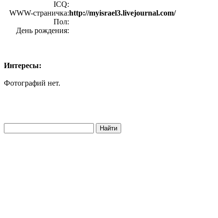
ICQ:
WWW-страничка:
http://myisrael3.livejournal.com/
Пол:
День рождения:
Интересы:
Фотографий нет.