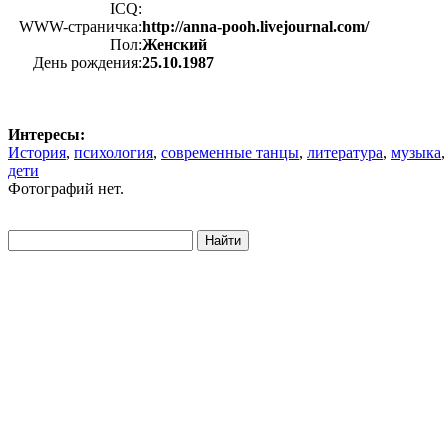
ICQ:
WWW-страничка:
http://anna-pooh.livejournal.com/
Пол:
Женский
День рождения:
25.10.1987
Интересы:
История
,
психология
,
современные танцы
,
литература
,
музыка
,
дети
Фотографий нет.