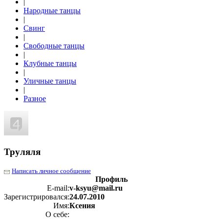
|
Народные танцы
|
Свинг
|
Свободные танцы
|
Клубные танцы
|
Уличные танцы
|
Разное
Труляля
Написать личное сообщение
Профиль
E-mail:
v-ksyu@mail.ru
Зарегистрировался:
24.07.2010
Имя:
Ксения
О себе: