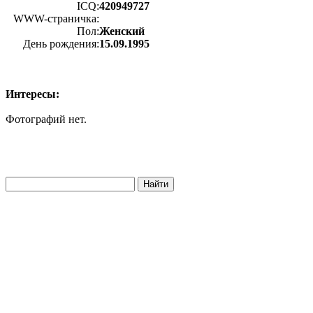
ICQ:
420949727
WWW-страничка:
Пол:
Женский
День рождения:
15.09.1995
Интересы:
Фотографий нет.