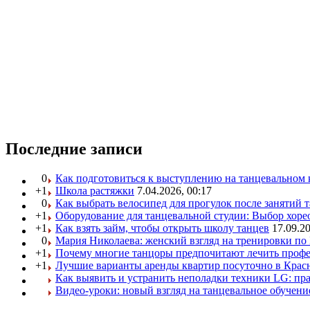
Последние записи
0
Как подготовиться к выступлению на танцевальном 
+1
Школа растяжки
7.04.2026, 00:17
0
Как выбрать велосипед для прогулок после занятий 
+1
Оборудование для танцевальной студии: Выбор хоре
+1
Как взять займ, чтобы открыть школу танцев
17.09.20
0
Мария Николаева: женский взгляд на тренировки п
+1
Почему многие танцоры предпочитают лечить профе
+1
Лучшие варианты аренды квартир посуточно в Крас
Как выявить и устранить неполадки техники LG: пр
Видео-уроки: новый взгляд на танцевальное обучени