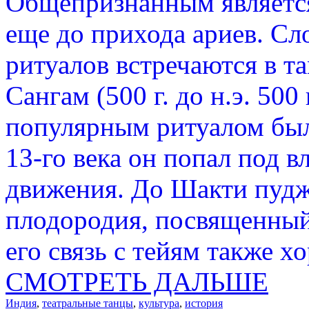
Общепризнанным является
еще до прихода ариев. С
ритуалов встречаются в т
Сангам (500 г. до н.э. 500 
популярным ритуалом был
13-го века он попал под 
движения. До Шакти пудж
плодородия, посвященный
его связь с тейям также х
СМОТРЕТЬ ДАЛЬШЕ
Индия
,
театральные танцы
,
культура
,
история