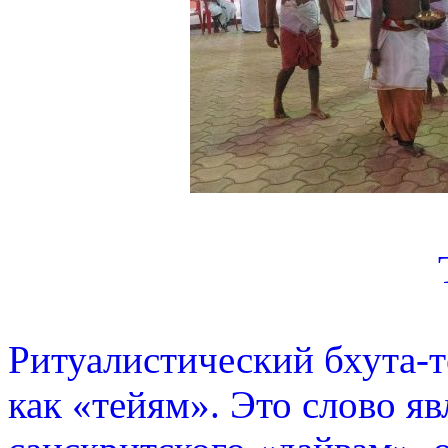
Ритуалистический бхута-т
как «тейям». Это слово я