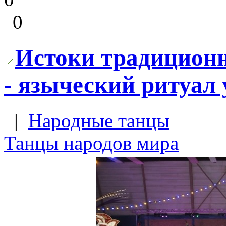
0
Истоки традиционн
- языческий ритуал
|
Народные танцы
Танцы народов мира