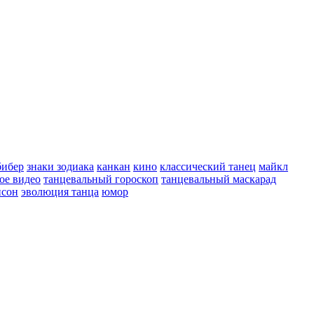
бибер
знаки зодиака
канкан
кино
классический танец
майкл
ое видео
танцевальный гороскоп
танцевальный маскарад
сон
эволюция танца
юмор