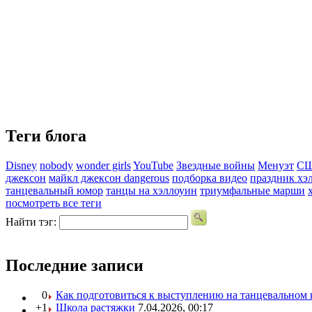
Теги блога
Disney
nobody
wonder girls
YouTube
Звездные войны
Менуэт
С
джексон
майкл джексон dangerous
подборка видео
праздник хэ
танцевальный юмор
танцы на хэллоуин
триумфальные марши
посмотреть все теги
Найти тэг:
Последние записи
0
Как подготовиться к выступлению на танцевальном 
+1
Школа растяжки
7.04.2026, 00:17