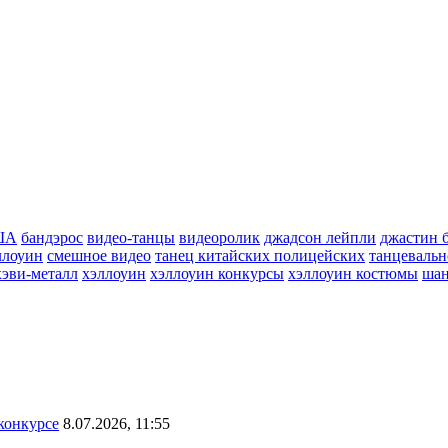
ША
бандэрос
видео-танцы
видеоролик
джадсон лейпли
джастин 
ллоуин
смешное видео
танец китайских полицейских
танцевальн
хэви-металл
хэллоуин
хэллоуин конкурсы
хэллоуин костюмы
шан
конкурсе
8.07.2026, 11:55