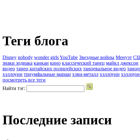
Теги блога
Disney
nobody
wonder girls
YouTube
Звездные войны
Менуэт
С
знаки зодиака
канкан
кино
классический танец
майкл джексон
видео
танец китайских полицейских
танцевальное видео
танце
хэллоуин
триумфальные марши
хэви-металл
хэллоуин
хэллоуи
посмотреть все теги
Найти тэг:
Последние записи